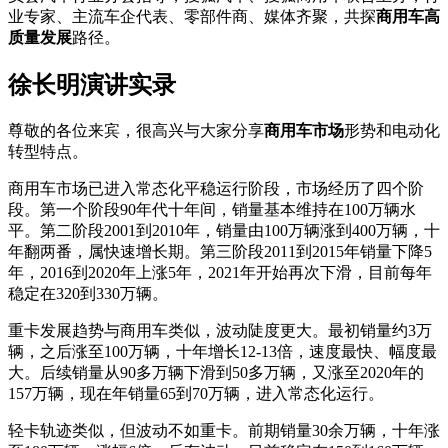
业专家、主流车企代表、零部件商、媒体齐聚，共探
商用车高
质量发展
路径。
徐长明演讲实录
尊敬的各位来宾，很高兴与大家分享
商用车市场
形势和电动化
转型特点。
商用车市场已进入常态化平稳运行阶段，市场经历了四个阶
段。第一个阶段90年代十年间，销量基本维持在100万辆水
平。第二阶段2001到2010年，销量由100万辆涨到400万辆，十
年翻两番，属快速增长期。第三阶段2011到2015年销量下降5
年，2016到2020年上涨5年，2021年开始再次下滑，目前每年
稳定在320到330万辆。
重卡发展趋势与商用车类似，波动陡度更大。最初销量约3万
辆，之后涨至100万辆，十年增长12-13倍，速度最快、幅度最
大。后续销量从90多万辆下滑到50多万辆，又涨至2020年的
157万辆，现在年销量65到70万辆，进入常态化运行。
轻卡轨迹类似，但波动不如重卡。前期销量30余万辆，十年涨