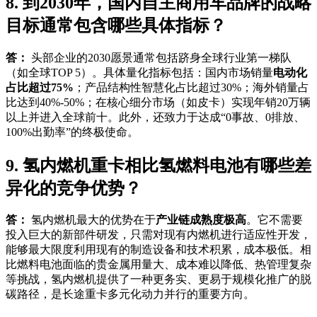
8. 到2030年，国内自主商用车品牌的战略
目标通常包含哪些具体指标？
答：
头部企业的2030愿景通常包括跻身全球行业第一梯队
（如全球TOP 5）。具体量化指标包括：国内市场销量
电动化
占比超过75%
；产品结构性智慧化占比超过30%；海外销量占
比达到40%-50%；在核心细分市场（如皮卡）实现年销20万辆
以上并进入全球前十。此外，还致力于达成“0事故、0排放、
100%出勤率”的终极使命。
9. 氢内燃机重卡相比氢燃料电池有哪些差
异化的竞争优势？
答：
氢内燃机最大的优势在于
产业链成熟度极高
。它不需要
投入巨大的新部件研发，只需对现有内燃机进行适应性开发，
能够最大限度利用现有的制造设备和技术积累，成本极低。相
比燃料电池面临的贵金属用量大、成本难以降低、热管理复杂
等挑战，氢内燃机提供了一种更务实、更易于规模化推广的脱
碳路径，是长途重卡多元化动力并行的重要方向。