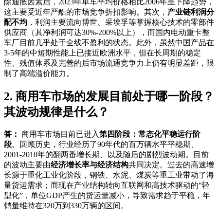
除通胀因素后，2023年单车平均价格相比2006年呈下降趋势，
这主要受近年严酷的市场竞争折扣影响。其次，
产业链利润分
配不均
，利润主要流向博世、采埃孚等掌握核心技术的零部件
供应商（其净利润可达30%-200%以上），而国内电动重卡整
车厂目前几乎处于全线不盈利的状态。此外，虽然中国产品在
3-5年的中短期性能上已接近欧洲水平，但在长周期的稳定
性、残值体系及完善的后市场流通竞争力上仍有明显差距，限
制了高端溢价能力。
2. 商用车市场的发展目前处于哪一阶段？
其波动规律是什么？
答：
商用车市场目前已进入
第四阶段：常态化平稳运行阶
段
。回顾历史，行业经历了90年代的百万辆水平平稳期、
2001-2010年的翻两番增长期、以及随后的剧烈波动期。目前
的波动主要由
经济增长率与经济结构
共同决定。过去的高速增
长源于重化工业化阶段，钢铁、水泥、煤炭等重工业带动了海
量货运需求；而现在产业结构转向互联网和高技术驱动的“轻
型化”，单位GDP产生的货运量减小，导致需求趋于平稳，年
销量维持在320万到330万辆的区间。