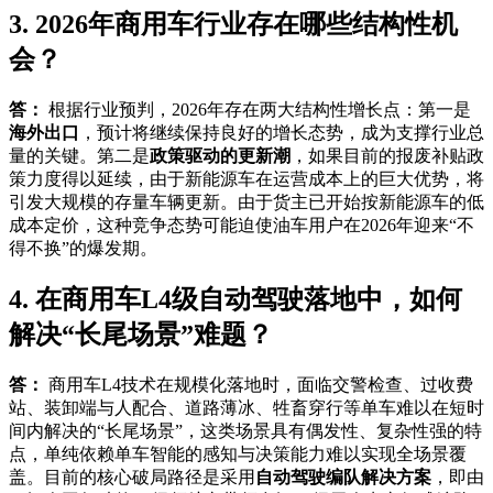
3. 2026年商用车行业存在哪些结构性机
会？
答：
根据行业预判，2026年存在两大结构性增长点：第一是
海外出口
，预计将继续保持良好的增长态势，成为支撑行业总
量的关键。第二是
政策驱动的更新潮
，如果目前的报废补贴政
策力度得以延续，由于新能源车在运营成本上的巨大优势，将
引发大规模的存量车辆更新。由于货主已开始按新能源车的低
成本定价，这种竞争态势可能迫使油车用户在2026年迎来“不
得不换”的爆发期。
4. 在商用车L4级自动驾驶落地中，如何
解决“长尾场景”难题？
答：
商用车L4技术在规模化落地时，面临交警检查、过收费
站、装卸端与人配合、道路薄冰、牲畜穿行等单车难以在短时
间内解决的“长尾场景”，这类场景具有偶发性、复杂性强的特
点，单纯依赖单车智能的感知与决策能力难以实现全场景覆
盖。目前的核心破局路径是采用
自动驾驶编队解决方案
，即由