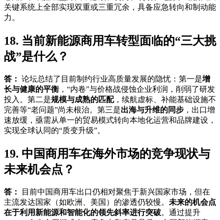
关键系统上全部实现双重或三重冗余，具备应急转向和制动能
力。
18. 当前新能源商用车转型面临的“三大挑
战”是什么？
答：
论坛总结了目前制约行业高质量发展的隐忧：第一是
增
长与健康的平衡
，“内卷”与价格战侵蚀企业利润，削弱了研发
投入。第二是
规模与成熟的匹配
，续航虚标、补能基础设施不
完善等“老问题”尚未根治。第三是
出海与升维的同步
，出口增
速放缓，亟需从单一的贸易模式转向本地化运营和品牌建设，
实现全球认同的“质变升级”。
19. 中国商用车在海外市场的竞争现状与
未来机会点？
答：
目前中国商用车出口仍相对聚焦于新兴国家市场，但在
主流发达国家（如欧洲、美国）的渗透仍较慢。
未来的机会点
在于利用新能源和智能化的领先斜率进行突破
。通过提升