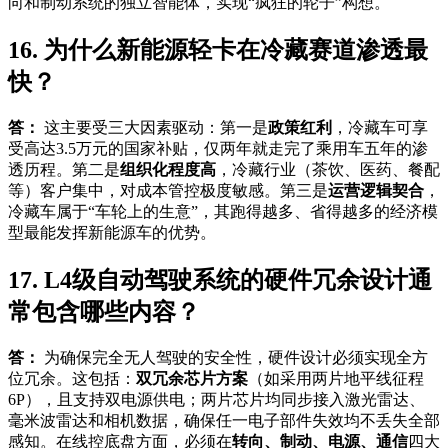
向和制动系统的独立智能体，实现“疯狂的轮子”构想。
16. 为什么新能源轻卡在冷藏赛道渗透最
快？
答：
这主要受三大因素驱动：第一是
政策红利
，冷藏车可享
受高达3.5万元的国家补贴，仅两年就走完了乘用车五年的渗
透历程。第二是
组织化程度高
，冷藏行业（茶饮、医药、餐配
等）客户集中，对成本管控极度敏感。第三是
运营逻辑契合
，
冷藏车属于“车轮上的生意”，其跑得越多、省得越多的经济模
型最能发挥新能源车的优势。
17. L4级自动驾驶系统的硬件冗余设计通
常包含哪些内容？
答：
为确保完全无人驾驶的安全性，硬件设计必须实现全方
位冗余。这包括：
双冗余芯片方案
（如采用两片地平线征程
6P），且支持双电源供电；两片芯片均同步接入激光雷达、
毫米波雷达和相机数据，确保任一电子部件失效均不丢失全部
感知。在线控底盘方面，必须在
转向、制动、电源、通信
四大