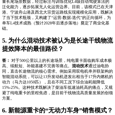
量长尾场景数据，经过标注与训练优化L4级自动驾驶算法的
泛化能力，逐步拓展无人化运营边界。目前，该模式已在天津
港、宁波舟山港及西北大宗货运路线实现规模化应用，既解决
了当下技术瓶颈，又构建了“运营-数据-迭代”的正向循环，为
单车L4技术成熟（预计2028年后逐步落地）奠定了商业化基
础。
5. 为什么混动技术被认为是长途干线物流
提效降本的最佳路径？
答：
对于500公里以上的长途场景，纯电重卡面临购车成本极
高、续航短、补能基建不完善等痛点。
混动技术
通过油电协
同，直击长途物流的核心需求。例如采用双电机串并联架构的
智能混动系统，可以让13升发动机迸发出相当于17升内燃机的
动力（马力达1050匹），且在不同工况下综合油耗能降低
15%-25%。这种技术既解决了柴油车低速油耗高的痛点，又规
避了纯电重卡的里程焦虑，是目前干线物流高质量发展的创领
方案。
6. 新能源重卡的“无动力车身”销售模式？