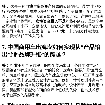
答：
这是一种
电池与车身资产分离
的金融逻辑。通过“电池银
行”模式将占整车成本大头的电池剥离，车身价格可降至约15
万，配合补贴后用户实际支出甚至不到10万元。这种模式解决
了企业和个体司机
一次性资金投入不足
的核心痛点。虽然全生
命周期算下来不一定更省钱，但它允许用户利用后期节省的能
源费用（电车一公里比油车省0.8-1.2元）来分期支付电池租
金，极大降低了准入门槛。
7. 中国商用车出海应如何实现从“产品输
出”到“品牌升维”的跨越？
答：
行业不能再依靠单一的整车贸易出口，必须推动**从“市
场跟随者”向“规则制定者”**的转变。这意味着要实现“生而全
球、为全球服务”，通过在海外建立研发中心、KD工厂和完善
的服务体系来深度融入全球产业链。例如，针对欧洲等高端市
场，应直接按照当地最高标准（如欧标）设计产品，并利用中
国在新能源和智能化方面的全产业链领先优势，输出技术标准
与绿色高效的品牌形象。