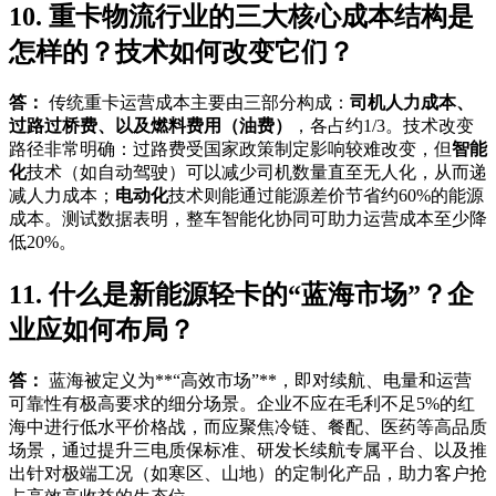
10. 重卡物流行业的三大核心成本结构是
怎样的？技术如何改变它们？
答：
传统重卡运营成本主要由三部分构成：
司机人力成本、
过路过桥费、以及燃料费用（油费）
，各占约1/3。技术改变
路径非常明确：过路费受国家政策制定影响较难改变，但
智能
化
技术（如自动驾驶）可以减少司机数量直至无人化，从而递
减人力成本；
电动化
技术则能通过能源差价节省约60%的能源
成本。测试数据表明，整车智能化协同可助力运营成本至少降
低20%。
11. 什么是新能源轻卡的“蓝海市场”？企
业应如何布局？
答：
蓝海被定义为**“高效市场”**，即对续航、电量和运营
可靠性有极高要求的细分场景。企业不应在毛利不足5%的红
海中进行低水平价格战，而应聚焦冷链、餐配、医药等高品质
场景，通过提升三电质保标准、研发长续航专属平台、以及推
出针对极端工况（如寒区、山地）的定制化产品，助力客户抢