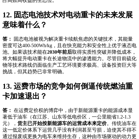
占高效高收益的生态位。
12. 固态电池技术对电动重卡的未来发展
意味着什么？
答：
固态电池被视为解决重卡续航焦虑的关键技术，其能量
密度可达400-500Wh/kg，且在快充能力和安全性上优于液态电
池。如果该技术能在
2030年前后
取得实质性突破并降低成本，
将大幅提升电动重卡在长途物流中的渗透能力。尽管目前硫化
物等技术路线仍面临生产工艺环境要求极高、设备投资巨大等
挑战，但其趋势已非常明确。
13. 运费市场的竞争如何倒逼传统燃油重
卡加速退出？
答：
在运费定价权的博弈中，由于新能源重卡的能源成本显
著低于油车（在江苏、山东等低电价区，一公里能省1.2-1.3
元），
货主已开始按新能源车的运营成本来定价
。传统油车在
这一低定价体系下运营几乎没有利润甚至亏损，迫使其不得不
通过报废或更换为电车来维持生存，这种由市场驱动的动力更