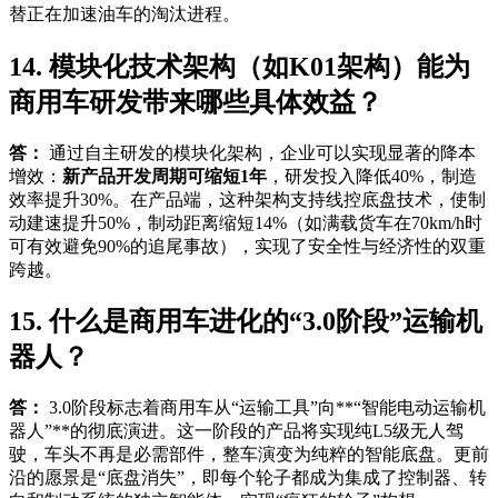
替正在加速油车的淘汰进程。
14. 模块化技术架构（如K01架构）能为
商用车研发带来哪些具体效益？
答：
通过自主研发的模块化架构，企业可以实现显著的降本
增效：
新产品开发周期可缩短1年
，研发投入降低40%，制造
效率提升30%。在产品端，这种架构支持线控底盘技术，使制
动建速提升50%，制动距离缩短14%（如满载货车在70km/h时
可有效避免90%的追尾事故），实现了安全性与经济性的双重
跨越。
15. 什么是商用车进化的“3.0阶段”运输机
器人？
答：
3.0阶段标志着商用车从“运输工具”向**“智能电动运输机
器人”**的彻底演进。这一阶段的产品将实现纯L5级无人驾
驶，车头不再是必需部件，整车演变为纯粹的智能底盘。更前
沿的愿景是“底盘消失”，即每个轮子都成为集成了控制器、转