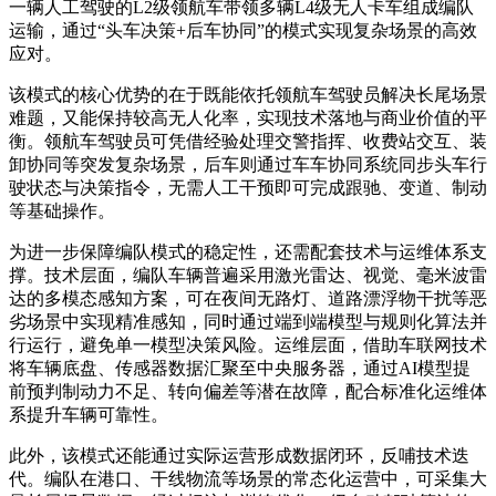
一辆人工驾驶的L2级领航车带领多辆L4级无人卡车组成编队
运输，通过“头车决策+后车协同”的模式实现复杂场景的高效
应对。
该模式的核心优势的在于既能依托领航车驾驶员解决长尾场景
难题，又能保持较高无人化率，实现技术落地与商业价值的平
衡。领航车驾驶员可凭借经验处理交警指挥、收费站交互、装
卸协同等突发复杂场景，后车则通过车车协同系统同步头车行
驶状态与决策指令，无需人工干预即可完成跟驰、变道、制动
等基础操作。
为进一步保障编队模式的稳定性，还需配套技术与运维体系支
撑。技术层面，编队车辆普遍采用激光雷达、视觉、毫米波雷
达的多模态感知方案，可在夜间无路灯、道路漂浮物干扰等恶
劣场景中实现精准感知，同时通过端到端模型与规则化算法并
行运行，避免单一模型决策风险。运维层面，借助车联网技术
将车辆底盘、传感器数据汇聚至中央服务器，通过AI模型提
前预判制动力不足、转向偏差等潜在故障，配合标准化运维体
系提升车辆可靠性。
此外，该模式还能通过实际运营形成数据闭环，反哺技术迭
代。编队在港口、干线物流等场景的常态化运营中，可采集大