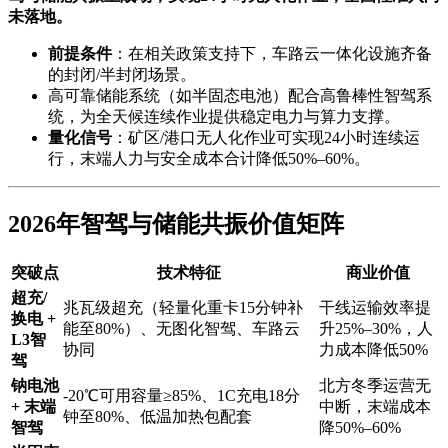
未落地。
前提条件
：在相关政策支持下，车路云一体化设施齐备
的封闭/半封闭场景。
高可靠储能系统（如半固态电池）配合高鲁棒性智驾系
统，为全天候连续作业提供稳定电力与算力支撑。
量化信号
：矿区/港口无人化作业可实现24小时连续运
行，末端人力与安全成本合计降低50%–60%。
2026年智驾与储能共振价值矩阵
突破点
技术特征
商业价值
超充/
兆瓦级超充（轻量化重卡15分钟补
干线运输效率提
换电 +
能至80%）、无图化智驾、车路云
升25%–30%，人
L3智
协同
力成本降低50%
驾
钠电池
北方冬季运营无
-20℃可用容量≥85%、1C充电18分
+ 末端
中断，末端成本
钟至80%、低温加热包配套
智驾
降50%–60%