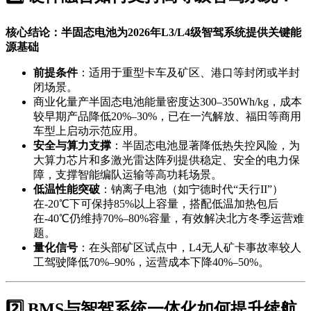
核心结论：半固态电池为2026年L3/L4级智驾系统提供关键能
源基础
前提条件
：适用于重型卡车及矿区、港口等封闭或半封
闭场景。
商业化量产半固态电池能量密度达300–350Wh/kg，成本
较早期产品降低20%–30%，已在一汽解放、福田等商用
车型上启动示范应用。
安全与算力支撑
：半固态电池显著降低热失控风险，为
大算力芯片和多激光雷达阵列提供稳定、安全的电力保
障，支撑智能编队运输等高功耗场景。
低温性能突破
：钠离子电池（如宁德时代“天行II”）
在-20℃下可保持85%以上容量，搭配低温加热包后
在-40℃仍维持70%–80%容量，有效解决北方冬季运营难
题。
量化信号
：在头部矿区试点中，L4无人矿卡事故率较人
工驾驶降低70%–90%，运营成本下降40%–50%。
2️⃣ BMS与智驾系统一体化如何提升续航