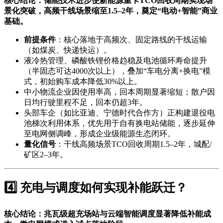
核心结论：储能技术进步使新能源重卡TCO回收周期实现场
景化突破，高频干线场景缩至1.5–2年，奠定“电动+智能”商业
基础。
前提条件
：核心落地于高频次、固定路线的干线运输
（如煤炭、快递快运）。
液冷热管理、磷酸铁锂价格趋稳及电池循环寿命提升
（半固态可达4000次以上），叠加“车电分离+换电”模
式，初始购车成本降低30%以上。
中小物流企业因使用率高，回本周期显著缩短；散户因
日均行驶里程不足，回本仍超3年。
头部车企（如比亚迪、宁德时代合作方）正构建退役电
池梯次利用体系，优先用于自有换电站储能，逐步延伸
至电网侧调峰，形成企业级能源生态闭环。
量化信号
：干线高频场景TCO回收周期1.5–2年，城配/
矿区2–3年。
4️⃣ 充电与调度如何实现补能跃迁？
核心结论：兆瓦级超充场站与云端智能调度显著降低补能成