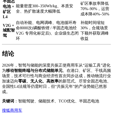
半固态
矿区事故率降低
能量密度300–350Wh/kg、本质安
电池 +
70%–90%，运营
全、热扩散速度大幅降低
矿区
成本降40%–50%
L4
自动补能、电网调峰、电池循环寿
补能时间缩短
V2G +
命8000次(磷酸铁锂 / 半固态电池经
30%，合规场景
城配智
V2G 专用化标定后)、企业级生态闭
下额外获取调峰
驾
环
收益
结论
2026年，智驾与储能的深度共振正使商用车从“运输工具”进化
为
移动智能终端与分布式储能单元
。在港口、矿区、干线高频
场景，技术可行性与商业经济性首次同步达成，推动物流行业
加速迈向
零碳、无人化、高效率
的新范式。尽管全固态电池、
全国性L4法规等仍需时日，但“共振元年”的产业势能已然形
成。
关键词
：智能驾驶、储能技术、TCO优化、半固态电池
搜狐商用车