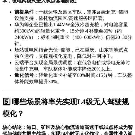
本，微电网模式进入试点落地阶段。
前提条件
：干线运输及园区车队，需兆瓦级超充+储能
设施支持，依托物流园区/高速服务区部署。
华为等企业已推出1.44MW全液冷超充桩，对电池容量
约300kWh的轻量化重卡，15分钟可补能至80%（约
240kWh）；标准49吨重卡（400–600kWh）仍需20–30分
钟。
场站微电网结合光伏+储能，已在重庆、山东等地试点
独立运行，支撑规模化充电，降低对主网冲击。
云端平台实现全局最优调度：在低谷电价或绿电充沛时
段集中充电，车队整体补能成本降低20%以上。
量化信号
：轻量化重卡补能至80%时间≤15分钟，车队整
体补能效率提升30%。
5️⃣ 哪些场景将率先实现L4级无人驾驶规
模化？
核心结论：港口、矿区及核心物流通道高速干线试点将成为智
驾与储能共振主战场，实现24小时无人化作业，全国性准入尚