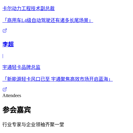
卡尔动力工程技术副总裁
「商用车L4级自动驾驶还有诸多长尾场景」
李超
|
宇通轻卡品牌总监
「新能源轻卡风口已至 宇通聚焦高效市场开启蓝海」
Attendees
参会嘉宾
行业专家与企业领袖齐聚一堂