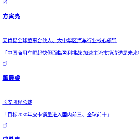
方寅亮
|
麦肯锡全球董事合伙人、大中华区汽车行业核心领导
「中国商用车崛起快但面临盈利挑战 加速主流市场渗透是未来
董晨睿
|
长安凯程总裁
「目标2030年皮卡销量进入国内前三、全球前十」