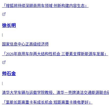
「搜狐将持续深耕商用车领域 创新构建内容生态」
徐长明
|
国家信息中心正高级经济师
「2026年商用车存两大结构性机会 三要素支撑新能源车发展」
帅石金
|
清华大学车辆与运载学院教授、清华－壳牌清洁交通能源联合
「氢能长距离重卡有成长机会 短距离重卡换电更好」