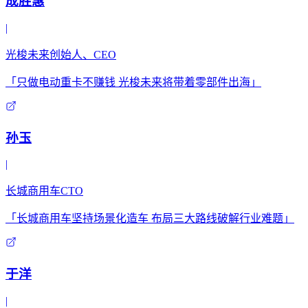
成胜惠
|
光梭未来创始人、CEO
「只做电动重卡不赚钱 光梭未来将带着零部件出海」
孙玉
|
长城商用车CTO
「长城商用车坚持场景化造车 布局三大路线破解行业难题」
于洋
|